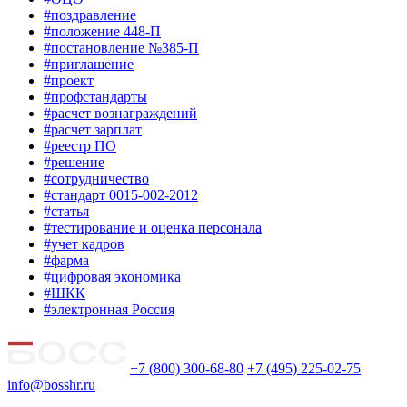
#поздравление
#положение 448-П
#постановление №385-П
#приглашение
#проект
#профстандарты
#расчет вознаграждений
#расчет зарплат
#реестр ПО
#решение
#сотрудничество
#стандарт 0015-002-2012
#статья
#тестирование и оценка персонала
#учет кадров
#фарма
#цифровая экономика
#ШКК
#электронная Россия
+7 (800) 300-68-80
+7 (495) 225-02-75
info@bosshr.ru