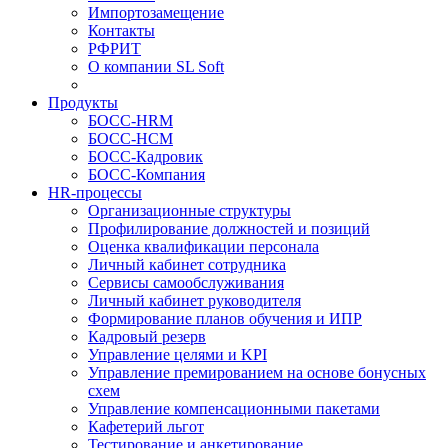
Импортозамещение
Контакты
РФРИТ
О компании SL Soft
Продукты
БОСС-HRM
БОСС-HCM
БОСС-Кадровик
БОСС-Компания
HR-процессы
Организационные структуры
Профилирование должностей и позиций
Оценка квалификации персонала
Личный кабинет сотрудника
Сервисы самообслуживания
Личный кабинет руководителя
Формирование планов обучения и ИПР
Кадровый резерв
Управление целями и KPI
Управление премированием на основе бонусных
схем
Управление компенсационными пакетами
Кафетерий льгот
Тестирование и анкетирование