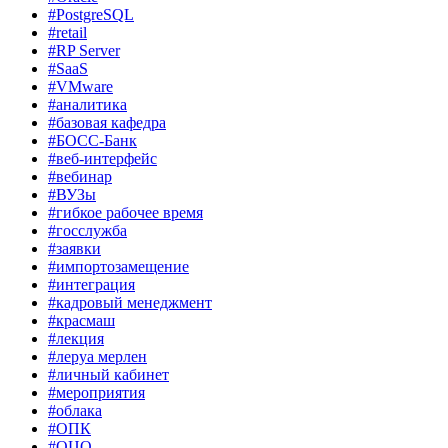
#PostgreSQL
#retail
#RP Server
#SaaS
#VMware
#аналитика
#базовая кафедра
#БОСС-Банк
#веб-интерфейс
#вебинар
#ВУЗы
#гибкое рабочее время
#госслужба
#заявки
#импортозамещение
#интеграция
#кадровый менеджмент
#красмаш
#лекция
#леруа мерлен
#личный кабинет
#мероприятия
#облака
#ОПК
#ОЦО