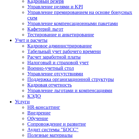
Кадровый резерв
Управление целями и KPI
Управление премированием на основе бонусных
схем
Управление компенсационными пакетами
Кафетерий льгот
Тестирование и анкетирование
Учет и расчеты
Кадровое администрирование
Табельный учет рабочего времени
Расчет заработной платы
Налоговый и страховой учет
Военно-учетный стол
Управление отсутствиями
Поддержка организационной структуры
Кадровая отчетность
Управление льготами и компенсациями
КЭДО
Услуги
HR-консалтинг
Внедрение
Обучение
Сопровождение и развитие
Аудит системы "БОСС"
Полезные материалы